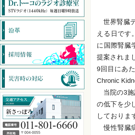
世界腎臓デ
える日です。
に国際腎臓学
提案されま
9回目にあ
Chronic Ki
当院の3施
の低下を少
しておりま
慢性腎臓病
〒004-0055